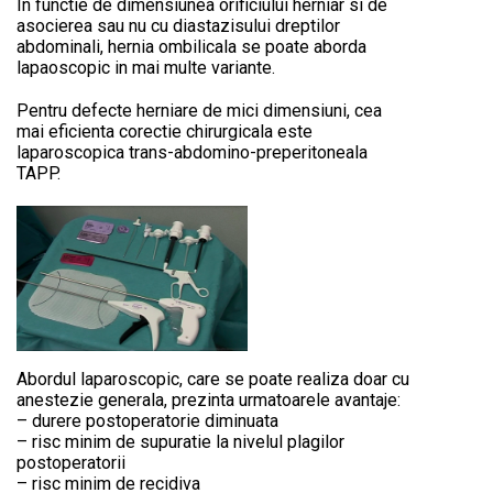
In functie de dimensiunea orificiului herniar si de
asocierea sau nu cu diastazisului dreptilor
abdominali, hernia ombilicala se poate aborda
lapaoscopic in mai multe variante.
Pentru defecte herniare de mici dimensiuni, cea
mai eficienta corectie chirurgicala este
laparoscopica trans-abdomino-preperitoneala
TAPP.
Abordul laparoscopic, care se poate realiza doar cu
anestezie generala, prezinta urmatoarele avantaje:
– durere postoperatorie diminuata
– risc minim de supuratie la nivelul plagilor
postoperatorii
– risc minim de recidiva