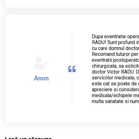
Dupa eventratie opera
RADU! Sunt profund i
cu care domnul doctor
Recomand tuturor pers
eventratii postoperator
chirurgicala, sa solici
doctor Victor RADU. D
Anon
serviciilor medicale, c
este cat se poate de 
apreciere si consider
medicala/echipele med
multa sanatate si num