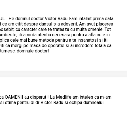
.. Pe domnul doctor Victor Radu l-am intalnit prima data
t ce am citit despre dansul s-a adeverit. Am avut placerea
osebit, cu caracter care te trateaza cu multa omenie. Tot
zambeste, iti acorda atentia necesara pentru a afla ce e in
explica cele mai bune metode pentru a te insanatosi si iti
Uiti ca mergi pe masa de operatie si ai incredere totala ca
multumesc, domnule doctor!
 ca OAMENII au disparut ! La Medlife am inteles ca m-am
 si stima pentru dl dr Victor Radu si echipa dumnealui.