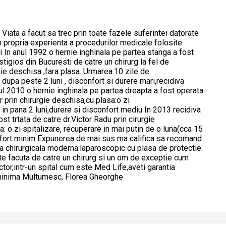
 Viata a facut sa trec prin toate fazele suferintei datorate
m propria experienta a procedurilor medicale folosite
i In anul 1992 o hernie inghinala pe partea stanga a fost
estigios din Bucuresti de catre un chirurg la fel de
gie deschisa ,fara plasa. Urmarea:10 zile de
 dupa peste 2 luni , disconfort si durere mari,recidiva
ul 2010 o hernie inghinala pe partea dreapta a fost operata
r prin chirurgie deschisa,cu plasa:o zi
 in pana 2 luni,durere si disconfort mediu In 2013 recidiva
st trtata de catre dr.Victor Radu prin cirurgie
: o zi spitalizare, recuperare in mai putin de o luna(cca 15
onfort minim Expunerea de mai sus ma califica sa recomand
a chirurgicala moderna:laparoscopic cu plasa de protectie.
ste facuta de catre un chirurg si un om de exceptie cum
tor,intr-un spital cum este Med Life,aveti garantia
 minima Multumesc, Florea Gheorghe