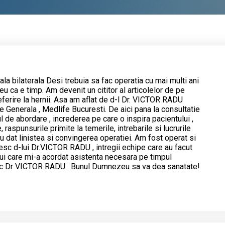
ala bilaterala Desi trebuia sa fac operatia cu mai multi ani
u ca e timp. Am devenit un cititor al articolelor de pe
eferire la hernii. Asa am aflat de d-l Dr. VICTOR RADU
 Generala , Medlife Bucuresti. De aici pana la consultatie
l de abordare , increderea pe care o inspira pacientului ,
, raspunsurile primite la temerile, intrebarile si lucrurile
 dat linistea si convingerea operatiei. Am fost operat si
sc d-lui Dr.VICTOR RADU , intregii echipe care au facut
lui care mi-a acordat asistenta necesara pe timpul
esc Dr VICTOR RADU . Bunul Dumnezeu sa va dea sanatate!