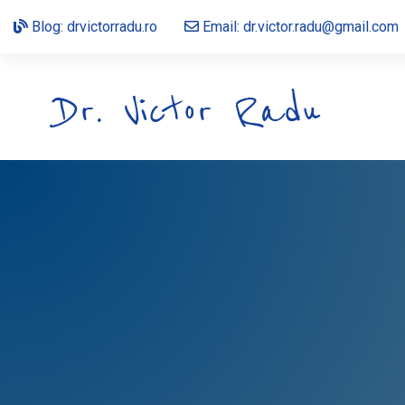
Blog:
drvictorradu.ro
Email: dr.victor.radu@gmail.com
Tratament Hernie