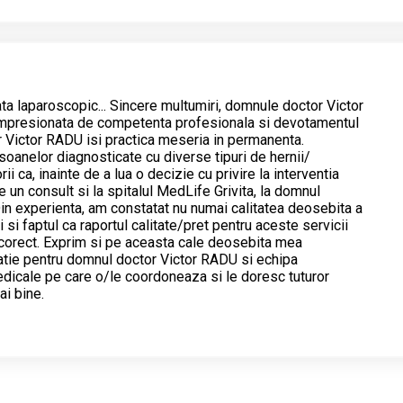
ta laparoscopic... Sincere multumiri, domnule doctor Victor
mpresionata de competenta profesionala si devotamentul
 Victor RADU isi practica meseria in permanenta.
oanelor diagnosticate cu diverse tipuri de hernii/
ii ca, inainte de a lua o decizie cu privire la interventia
te un consult si la spitalul MedLife Grivita, la domnul
in experienta, am constatat nu numai calitatea deosebita a
i si faptul ca raportul calitate/pret pentru aceste servicii
corect. Exprim si pe aceasta cale deosebita mea
atie pentru domnul doctor Victor RADU si echipa
icale pe care o/le coordoneaza si le doresc tuturor
ai bine.