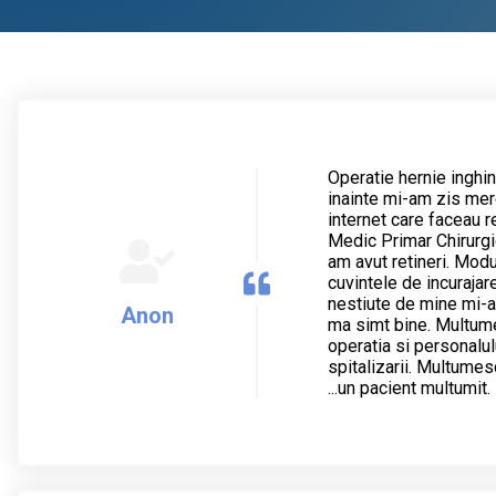
Operatie hernie inghin
inainte mi-am zis mere
internet care faceau r
Medic Primar Chirurgie
am avut retineri. Modu
cuvintele de incurajare
nestiute de mine mi-au
Anon
ma simt bine. Multume
operatia si personalu
spitalizarii. Multum
...un pacient multumit.