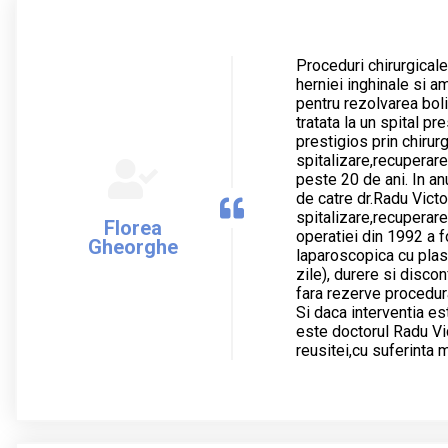
Proceduri chirurgicale
herniei inghinale si a
pentru rezolvarea boli
tratata la un spital pr
prestigios prin chirur
spitalizare,recuperare
peste 20 de ani. In an
de catre dr.Radu Victo
spitalizare,recuperare
Florea
operatiei din 1992 a fo
Gheorghe
laparoscopica cu plasa
zile), durere si disc
fara rezerve procedur
Si daca interventia e
este doctorul Radu Vic
reusitei,cu suferinta