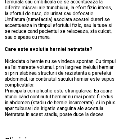
femurala sau ombilicala ce se accentueaza la
diferite miscari ale trunchiului, la efort fizic intens,
la efortul de tuse, de urinat sau defecatie.
Umflatura (tumefactia) asociata acestei dureri se
accentueaza in timpul efortului fizic, sau la tuse si
se reduce cand pacientul se relaxeaza, sta culcat,
sau o apasa cu mana.
Care este evolutia herniei netratate?
Niciodata o hernie nu se vindeca spontan. Cu timpul
ea îsi mareste volumul, prin largirea inelului herniar
si prin slabirea structurii de rezistenta a peretelui
abdominal, iar continutul sacului herniar este supus
complicatiilor.
Principala complicatie este strangularea. Ea apare
atunci când continutul herniar nu mai poate fi redus
în abdomen (stadiu de hernie încarcerata), si in plus
apar tulburari de irigatie sanguina ale acestuia.
Netratata în acest stadiu, poate duce la deces.